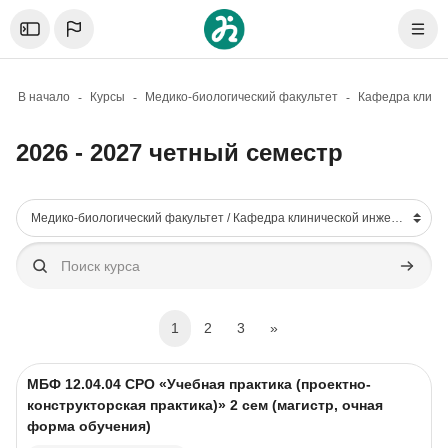
Skip to sidebar navigation menu
Skip to mobile navigation menu
Skip to page footer
Перейти к основному содержанию
Откройте боковую панель
Нави
В начало
Курсы
Медико-биологический факультет
2026 - 2027 четный семестр
Блоки
Категории курсов
Поиск курса
Поиск к
(current)
Следующая страница
1
2
3
»
Изображение курса
Название курса
МБФ 12.04.04 CPO «Учебная практика (проектно-
конструкторская практика)» 2 сем (магистр, очная
форма обучения)