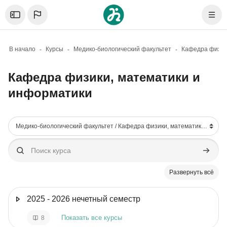
Skip to sidebar navigation menu
Skip to mobile navigation menu
Skip to sidebar hidden blocks
Skip to page footer
Перейти к основному содержанию
Откройте боковую панель
Нави
В начало
Курсы
Медико-биологический факультет
Кафедра физики, математики и
информатики
Блоки
Категории курсов
Поиск курса
Поиск к
Развернуть всё
2025 - 2026 нечетный семестр
Показать все курсы
8