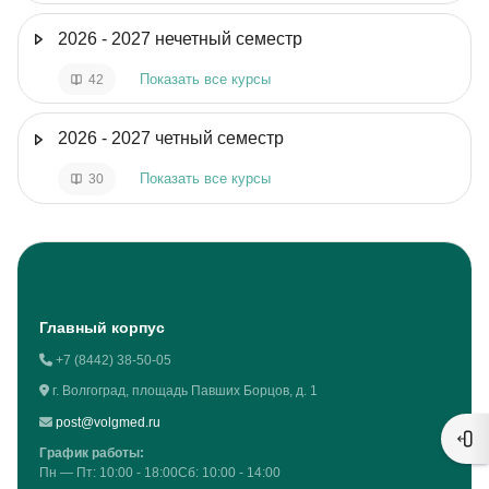
2026 - 2027 нечетный семестр
Показать все курсы
42
2026 - 2027 четный семестр
Показать все курсы
30
Блоки
Главный корпус
+7 (8442) 38-50-05
г. Волгоград, площадь Павших Борцов, д. 1
post@volgmed.ru
Отк
График работы:
Пн — Пт: 10:00 - 18:00Сб: 10:00 - 14:00