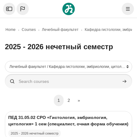
Skip to sidebar navigation menu
Skip to mobile navigation menu
Skip to page footer
Skip to main content
Откройте боковую панель
Navig
Home
Courses
Лечебный факультет
2025 - 2026 нечетный семестр
Blocks
Course categories
Search courses
Search 
(current)
Next page
1
2
»
Course image
Course name
ПЕД 31.05.02 CPO «Гистология, эмбриология,
цитология» 1 сем (специалист, очная форма обучения)
2025 - 2026 нечетный семестр