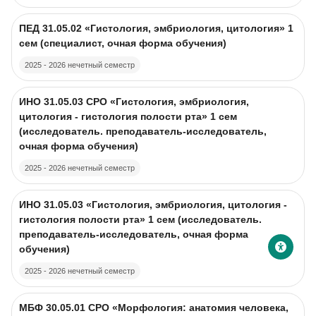
Course image
Course name
ПЕД 31.05.02 «Гистология, эмбриология, цитология» 1
сем (специалист, очная форма обучения)
2025 - 2026 нечетный семестр
Course image
Course name
ИНО 31.05.03 CPO «Гистология, эмбриология,
цитология - гистология полости рта» 1 сем
(исследователь. преподаватель-исследователь,
очная форма обучения)
2025 - 2026 нечетный семестр
Course image
Course name
ИНО 31.05.03 «Гистология, эмбриология, цитология -
гистология полости рта» 1 сем (исследователь.
преподаватель-исследователь, очная форма
обучения)
2025 - 2026 нечетный семестр
Course image
Course name
МБФ 30.05.01 CPO «Морфология: анатомия человека,