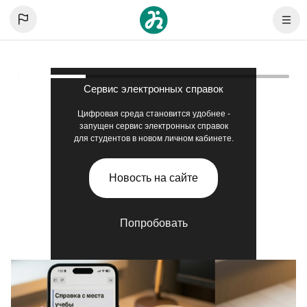
Skip to mobile navigation menu
Skip to page footer
Skip to main content
Navig
Сервис электронных справок
Цифровая среда становится удобнее -
запущен сервис электронных справок
для студентов в новом личном кабинете.
Новость на сайте
Попробовать