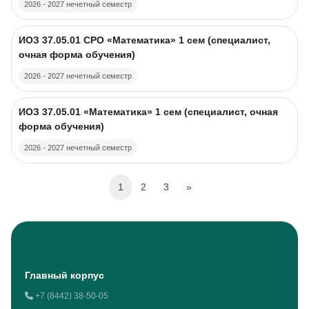
2026 - 2027 нечетный семестр
Изображение курса
Название курса
ИОЗ 37.05.01 CPO «Математика» 1 сем (специалист,
очная форма обучения)
2026 - 2027 нечетный семестр
Изображение курса
Название курса
ИОЗ 37.05.01 «Математика» 1 сем (специалист, очная
форма обучения)
2026 - 2027 нечетный семестр
(current)
Следующая страница
1
2
3
»
Блоки
Главный корпус
+7 (8442) 38-50-05