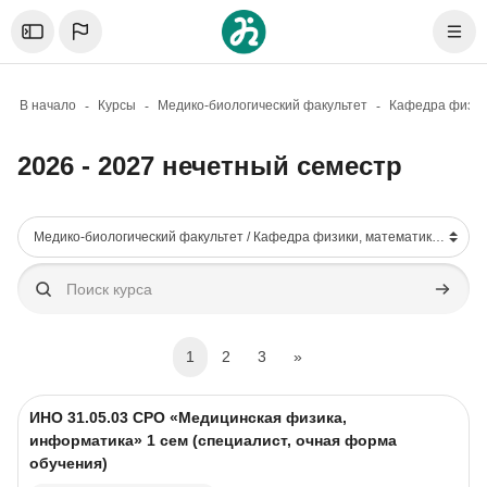
Skip to sidebar navigation menu
Skip to mobile navigation menu
Skip to sidebar hidden blocks
Skip to page footer
Перейти к основному содержанию
Откройте боковую панель
Нави
В начало
Курсы
Медико-биологический факультет
2026 - 2027 нечетный семестр
Блоки
Категории курсов
Поиск курса
Поиск к
(current)
Следующая страница
1
2
3
»
Изображение курса
Название курса
ИНО 31.05.03 CPO «Медицинская физика,
информатика» 1 сем (специалист, очная форма
обучения)