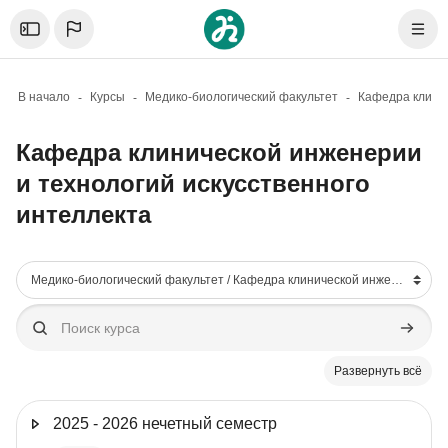
Skip to sidebar navigation menu
Skip to mobile navigation menu
Skip to page footer
Перейти к основному содержанию
Откройте боковую панель
Нави
В начало
Курсы
Медико-биологический факультет
Кафедра клинической инженерии
и технологий искусственного
интеллекта
Блоки
Категории курсов
Поиск курса
Поиск к
Развернуть всё
2025 - 2026 нечетный семестр