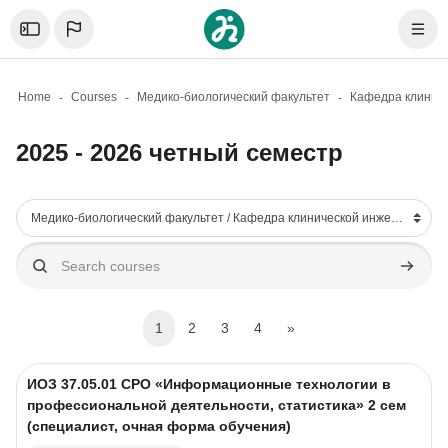
Skip to sidebar navigation menu
Skip to mobile navigation menu
Skip to sidebar hidden blocks
Skip to page footer
Skip to main content
Откройте боковую панель
Navig
Home
Courses
Медико-биологический факультет
2025 - 2026 четный семестр
Blocks
Course categories
Search courses
Search 
(current)
Next page
1
2
3
4
»
Course image
Course name
ИОЗ 37.05.01 CPO «Информационные технологии в
профессиональной деятельности, статистика» 2 сем
(специалист, очная форма обучения)