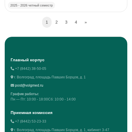
2025 - 2026 четный семестр
(current)
Next page
1
2
3
4
»
Blocks
Главный корпус
+7 (8442) 38-50-05
г. Волгоград, площадь Павших Борцов, д. 1
post@volgmed.ru
График работы:
Пн — Пт: 10:00 - 18:00Сб: 10:00 - 14:00
Приемная комиссия
+7 (8442) 53-23-33
г. Волгоград, площадь Павших Борцов, д. 1, кабинет 3-47