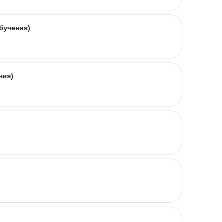
бучения)
ния)