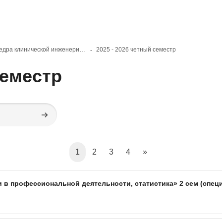
Кафедра клинической инженерии и технологий искусственного интеллекта
2025 - 2026 четный семестр
семестр
Поиск курса
(current)
Следующая страниц
1
2
3
4
»
в профессиональной деятельности, статистика» 2 сем (специ