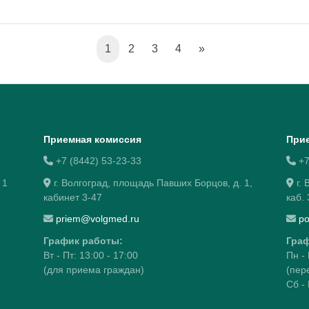
(current)
Следующая страниц
1
2
3
4
»
Приемная комиссия
Прие
+7 (8442) 53-23-33
+7
 1
г. Волгоград, площадь Павших Борцов, д. 1,
г. 
кабинет 3-47
каб.
priem@volgmed.ru
po
График работы:
Граф
Вт - Пт: 13:00 - 17:00
Пн - 
(для приема граждан)
(пер
Сб -