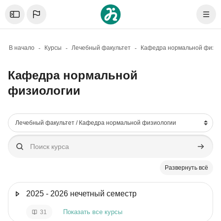
Skip to sidebar navigation menu
Skip to mobile navigation menu
Skip to page footer
Перейти к основному содержанию
Откройте боковую панель
Нави
В начало
Курсы
Лечебный факультет
Кафедра нормальной физи
Кафедра нормальной
физиологии
Блоки
Категории курсов
Поиск курса
Поиск к
Развернуть всё
2025 - 2026 нечетный семестр
Показать все курсы
31