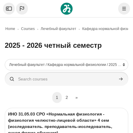
Skip to sidebar navigation menu
Skip to mobile navigation menu
Skip to sidebar hidden blocks
Skip to page footer
Skip to main content
Откройте боковую панель
Navig
Home
Courses
Лечебный факультет
Кафедра нормальной физиол
2025 - 2026 четный семестр
Blocks
Course categories
Search courses
Search 
(current)
Next page
1
2
»
Course image
Course name
ИНО 31.05.03 CPO «Нормальная физиология -
физиология челюстно-лицевой области» 4 сем
(исследователь. преподаватель-исследователь,
очная форма обучения)