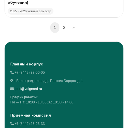
обучения)
2025 - 2026 четный семестр
(current)
Next page
1
2
»
Blocks
Главный корпус
+7 (8442) 38-50-05
г. Волгоград, площадь Павших Борцов, д. 1
post@volgmed.ru
График работы:
Пн — Пт: 10:00 - 18:00Сб: 10:00 - 14:00
Приемная комиссия
+7 (8442) 53-23-33