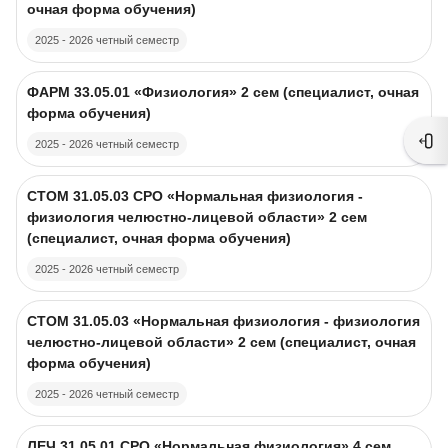
очная форма обучения)
2025 - 2026 четный семестр
Course image
Course name
ФАРМ 33.05.01 «Физиология» 2 сем (специалист, очная
форма обучения)
2025 - 2026 четный семестр
Ope
Course image
Course name
СТОМ 31.05.03 CPO «Нормальная физиология -
физиология челюстно-лицевой области» 2 сем
(специалист, очная форма обучения)
2025 - 2026 четный семестр
Course image
Course name
СТОМ 31.05.03 «Нормальная физиология - физиология
челюстно-лицевой области» 2 сем (специалист, очная
форма обучения)
2025 - 2026 четный семестр
Course image
Course name
ЛЕЧ 31.05.01 CPO «Нормальная физиология» 4 сем